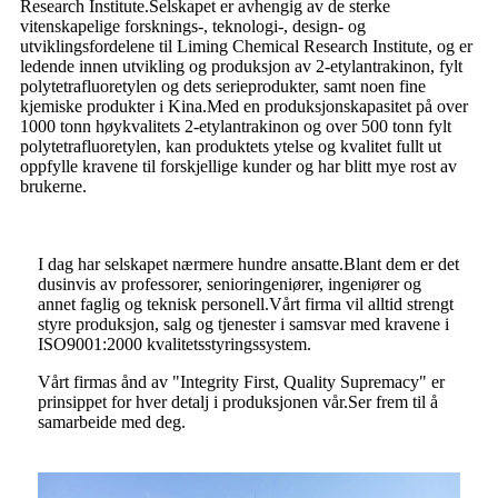
Research Institute.Selskapet er avhengig av de sterke
vitenskapelige forsknings-, teknologi-, design- og
utviklingsfordelene til Liming Chemical Research Institute, og er
ledende innen utvikling og produksjon av 2-etylantrakinon, fylt
polytetrafluoretylen og dets serieprodukter, samt noen fine
kjemiske produkter i Kina.Med en produksjonskapasitet på over
1000 tonn høykvalitets 2-etylantrakinon og over 500 tonn fylt
polytetrafluoretylen, kan produktets ytelse og kvalitet fullt ut
oppfylle kravene til forskjellige kunder og har blitt mye rost av
brukerne.
I dag har selskapet nærmere hundre ansatte.Blant dem er det
dusinvis av professorer, senioringeniører, ingeniører og
annet faglig og teknisk personell.Vårt firma vil alltid strengt
styre produksjon, salg og tjenester i samsvar med kravene i
ISO9001:2000 kvalitetsstyringssystem.
Vårt firmas ånd av "Integrity First, Quality Supremacy" er
prinsippet for hver detalj i produksjonen vår.Ser frem til å
samarbeide med deg.