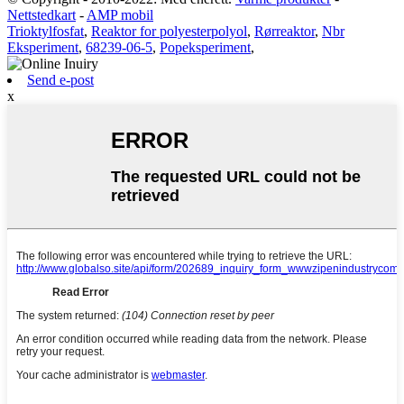
Nettstedkart
-
AMP mobil
Trioktylfosfat
,
Reaktor for polyesterpolyol
,
Rørreaktor
,
Nbr
Eksperiment
,
68239-06-5
,
Popeksperiment
,
Send e-post
x