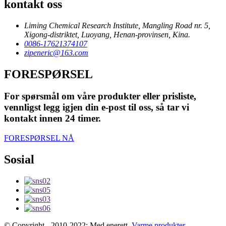
kontakt oss
Liming Chemical Research Institute, Mangling Road nr. 5,
Xigong-distriktet, Luoyang, Henan-provinsen, Kina.
0086-17621374107
zipeneric@163.com
FORESPØRSEL
For spørsmål om våre produkter eller prisliste,
vennligst legg igjen din e-post til oss, så tar vi
kontakt innen 24 timer.
FORESPØRSEL NÅ
Sosial
© Copyright - 2010-2022: Med enerett.
Varme produkter
-